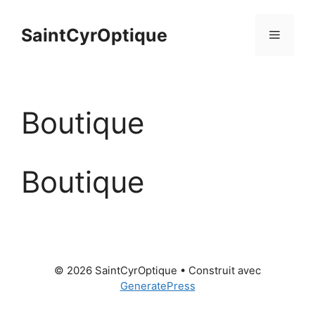
Aller
au
SaintCyrOptique
Menu
contenu
Boutique
Boutique
© 2026 SaintCyrOptique
• Construit avec
GeneratePress