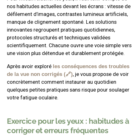
nos habitudes actuelles devant les écrans : vitesse de
réduisent la tension musculaire,
défilement d’images, contrastes lumineux artificiels,
stimulent la circulation sanguine autour
manque de clignement spontané. Les solutions
des yeux et préviennent certains
innovantes regroupent pratiques quotidiennes,
troubles liés à l’usage intensif des
protocoles structurés et techniques validées
écrans. Le
ne se limite pas
repos visuel
scientifiquement. Chacune ouvre une voie simple vers
à fermer les paupières ; il s’agit d’un
une vision plus détendue et durablement protégée.
entraînement léger mais ciblé.
Après avoir exploré
les conséquences des troubles
, je vous propose de voir
de la vue non corrigés
concrètement comment instaurer au quotidien
quelques petites pratiques sans risque pour soulager
votre fatigue oculaire.
Exercice pour les yeux : habitudes à
corriger et erreurs fréquentes