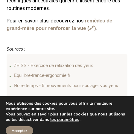
techniques ancestrales qui enrichissent encore ces
routines modernes.
Pour en savoir plus, découvrez nos
remèdes de
.
grand-mère pour renforcer la vue
Sources :
ZEISS - Exercice de relaxation des yeux
Equilibre-france-ergonomie.fr
Notre temps - 5 mouvements pour soulager vos yeux
Nous utilisons des cookies pour vous offrir la meilleure
expérience sur notre site.
Saint Cyr Optique © 2023-2024 | 
Conditions générales 
Vous pouvez en savoir plus sur les cookies que nous utilisons
ou les désactiver dans
les paramètres
.
de vente
 | 
Mentions légales
 | 
Site web et référencement 
par 
Robin Fritig
Accepter