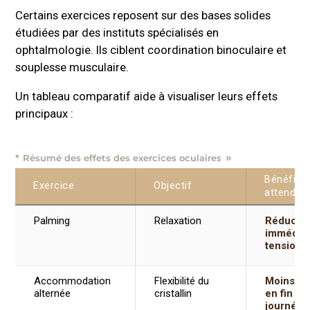
Certains exercices reposent sur des bases solides
étudiées par des instituts spécialisés en
ophtalmologie. Ils ciblent coordination binoculaire et
souplesse musculaire.
Un tableau comparatif aide à visualiser leurs effets
principaux :
Résumé des effets des exercices oculaires
Bénéfice
Exercice
Objectif
attendu
Palming
Relaxation
Réductio
immédiat
tension
Accommodation
Flexibilité du
Moins de
alternée
cristallin
en fin de
journée