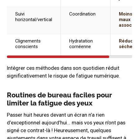
Suivi
Coordination
Moins d
horizontal/vertical
maux de 
associés
Clignements
Hydratation
Réductio
conscients
cornéenne
séchere
Intégrer ces méthodes dans son quotidien réduit
significativement le risque de fatigue numérique.
Routines de bureau faciles pour
limiter la fatigue des yeux
Passer huit heures devant un écran n’a rien
d’exceptionnel aujourd’hui… mais vos yeux n’ont pas
signé ce contrat-là ! Heureusement, quelques
ajustements dans votre espace de travail suffisent à