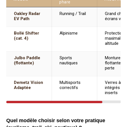
phare
Oakley Radar
Running / Trail
Grand cham
EV Path
écrans vent
Bollé Shifter
Alpinisme
Protection 
(cat. 4)
maximale e
altitude
Julbo Paddle
Sports
Monture
(flottante)
nautiques
flottante an
perte
Demetz Vision
Multisports
Verres à la
Adaptée
correctifs
intégrés /
inserts
Quel modèle choisir selon votre pratique