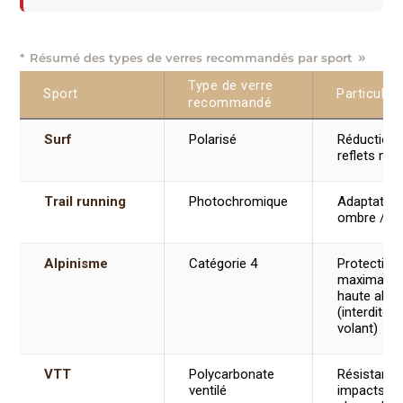
Résumé des types de verres recommandés par sport
Type de verre
Sport
Particulari
recommandé
Surf
Polarisé
Réduction 
reflets mar
Trail running
Photochromique
Adaptation
ombre / lu
Alpinisme
Catégorie 4
Protection
maximale 
haute altit
(interdite a
volant)
VTT
Polycarbonate
Résistance
ventilé
impacts +