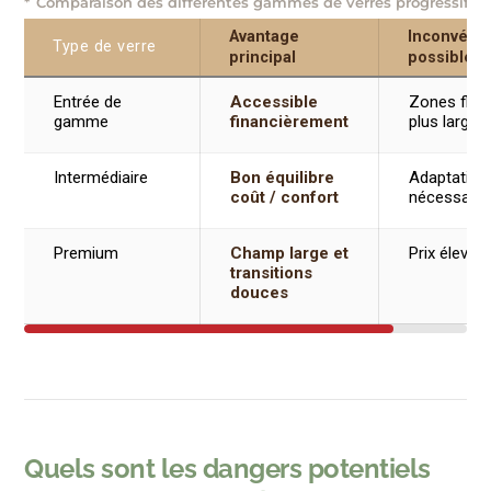
Comparaison des différentes gammes de verres progressifs
Avantage
Inconvénie
Type de verre
principal
possible
Entrée de
Accessible
Zones flou
gamme
financièrement
plus larges
Intermédiaire
Bon équilibre
Adaptation
coût / confort
nécessaire
Premium
Champ large et
Prix élevé
transitions
douces
Quels sont les dangers potentiels