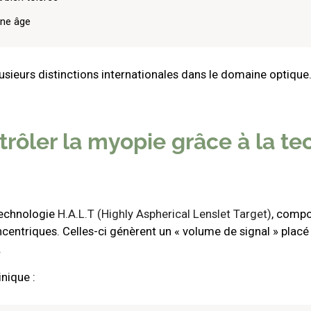
une âge
plusieurs distinctions internationales dans le domaine optique
ntrôler la myopie grâce à la t
 technologie
H.A.L.T (Highly Aspherical Lenslet Target)
, compo
entriques. Celles-ci génèrent un « volume de signal » placé d
.
inique :