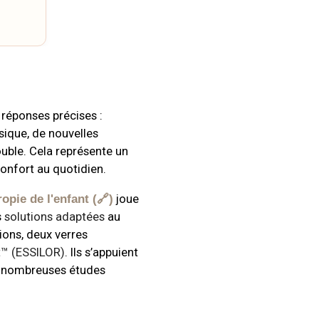
 réponses précises :
sique, de nouvelles
ouble. Cela représente un
confort au quotidien.
joue
opie de l'enfant
s
solutions adaptées
au
tions, deux verres
t™ (ESSILOR)
. Ils s’appuient
e nombreuses études