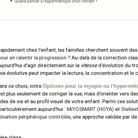
Quand penser à l’hypermétropie chez l’enfant ?
apidement chez l’enfant, les familles cherchent souvent des
pour en ralentir la progression ?
Au-delà de la correction clas
jourd’hui d’agir directement sur la
vitesse
d’évolution du tr
pie évolutive peut impacter la lecture, la concentration et le 
ns ce choix, votre
Opticien pour la myopie ou l'hypermétr
’est plus seulement de corriger la vue, mais d’orienter vers de
des de vie et au profil visuel de votre enfant. Parmi ces solu
particulièrement aujourd’hui :
MiYOSMART (HOYA)
et
Stelles
lisation périphérique contrôlée
, une approche validée par d
re claire :