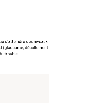
que d’atteindre des niveaux
ard (glaucome, décollement
 du trouble
.